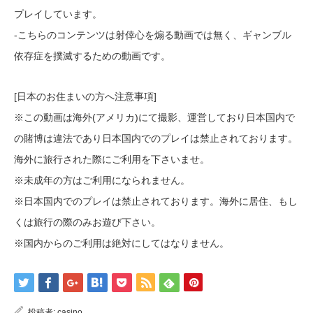
プレイしています。
-こちらのコンテンツは射倖心を煽る動画では無く、ギャンブル
依存症を撲滅するための動画です。
[日本のお住まいの方へ注意事項]
※この動画は海外(アメリカ)にて撮影、運営しており日本国内で
の賭博は違法であり日本国内でのプレイは禁止されております。
海外に旅行された際にご利用を下さいませ。
※未成年の方はご利用になられません。
※日本国内でのプレイは禁止されております。海外に居住、もし
くは旅行の際のみお遊び下さい。
※国内からのご利用は絶対にしてはなりません。
投稿者:
casino