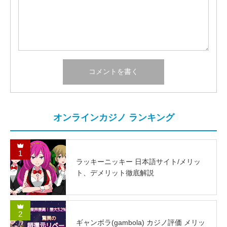
オンラインカジノ ランキング
1
ラッキーニッキー 日本語サイト/メリッ
ト、デメリット徹底解説
2
ギャンボラ(gambola) カジノ評価 メリッ