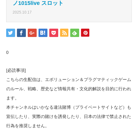
ノ1015live スロット
2025.10.17
0
[必読事項]
こちらの生配信は、エボリューション＆プラグマティックゲーム
のルール、戦略、歴史など情報共有・文化的解説を目的に行われ
ます。
本チャンネルはいかなる違法賭博（プライベートサイトなど）も
宣伝したり、実際の賭けを誘発したり、日本の法律で禁止された
行為を推奨しません。