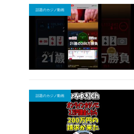
話題のカジノ動画
話題のカジノ動画