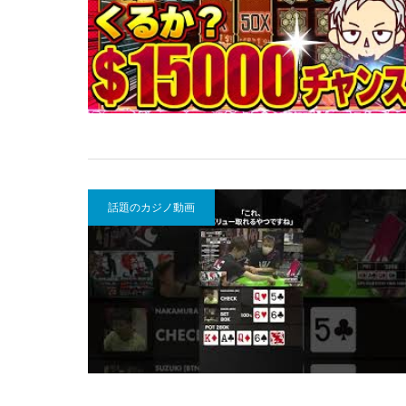
話題のカジノ動画