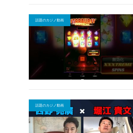
話題のカジノ動画
話題のカジノ動画