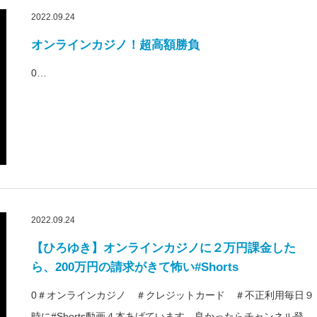
2022.09.24
オンラインカジノ！超高額勝負
0…
2022.09.24
【ひろゆき】オンラインカジノに２万円課金した
ら、200万円の請求がきて怖い#Shorts
0＃オンラインカジノ ＃クレジットカード ＃不正利用毎日９
時に#Shorts動画４本あげています。良かったらチャンネル登