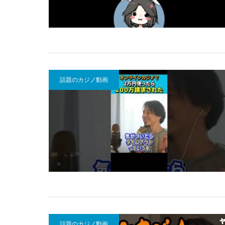
話題のカジノ動画
話題のカジノ動画