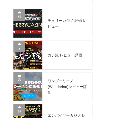
6
チェリーカジノ 評価 レ
ビュー
7
カジ旅 レビュー評価
8
ワンダーリーノ
(Wunderino)レビュー評
価
9
エンパイヤーカジノ レ