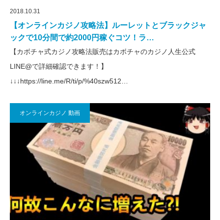
2018.10.31
【オンラインカジノ攻略法】ルーレットとブラックジャ
ックで10分間で約2000円稼ぐコツ！ラ…
【カボチャ式カジノ攻略法販売はカボチャのカジノ人生公式
LINE@で詳細確認できます！】
↓↓↓https://line.me/R/ti/p/%40szw512…
オンラインカジノ 動画