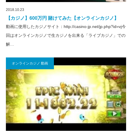
2018.10.23
【カジノ】600万円 賭けてみた【オンラインカジノ】
動画に使用したカジノサイト：http://casino-jp.net/jp.php?id=vj今
回はオンラインカジノで生カジノを出来る「ライブカジノ」での
解…
オンラインカジノ 動画