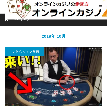
ホーム
2018年 10月
2018年 10月
オンラインカジノ 動画