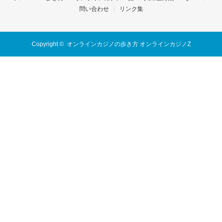
問い合わせ
リンク集
Copyright ©
オンラインカジノの歩き方 オンラインカジノZ