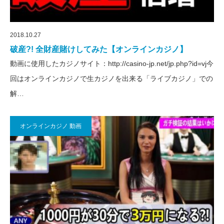
2018.10.27
破産?! 全財産賭けしてみた【オンラインカジノ】
動画に使用したカジノサイト：http://casino-jp.net/jp.php?id=vj今
回はオンラインカジノで生カジノを出来る「ライブカジノ」での
解…
オンラインカジノ 動画