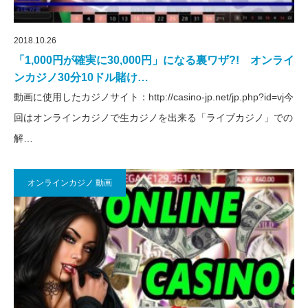
2018.10.26
「1,000円が確実に30,000円」になる裏ワザ?! オンライ
ンカジノ30分10ドル賭け…
動画に使用したカジノサイト：http://casino-jp.net/jp.php?id=vj今
回はオンラインカジノで生カジノを出来る「ライブカジノ」での
解…
オンラインカジノ 動画