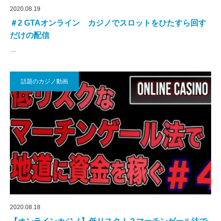
2020.08.19
＃2 GTAオンライン カジノでスロットをひたすら回す
だけの配信
…
話題のカジノ動画
2020.08.18