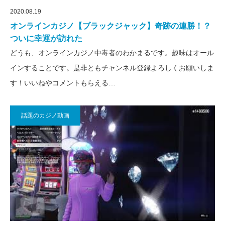
2020.08.19
オンラインカジノ【ブラックジャック】奇跡の連勝！？
ついに幸運が訪れた
どうも、オンラインカジノ中毒者のわかまるです。趣味はオール
インすることです。是非ともチャンネル登録よろしくお願いしま
す！いいねやコメントもらえる…
話題のカジノ動画