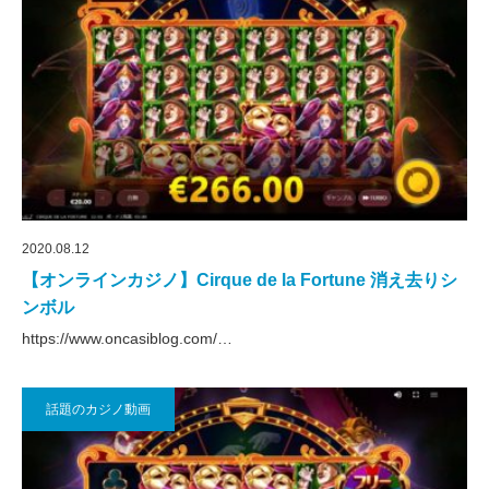
2020.08.12
【オンラインカジノ】Cirque dе la Fortune 消え去りシ
ンボル
https://www.oncasiblog.com/…
話題のカジノ動画