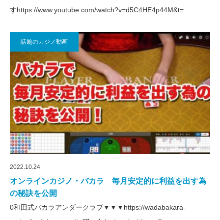
すhttps://www.youtube.com/watch?v=d5C4HE4p44M&t=…
話題のカジノ動画
2022.10.24
オンラインカジノ・バカラ 毎月安定的に利益を出す為
の秘訣を公開
0和田式バカラアンダークラブ▼▼▼https://wadabakara-