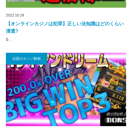
2022.10.29
【オンラインカジノは犯罪】正しい法知識はどのくらい
浸透?
0…
話題のカジノ動画