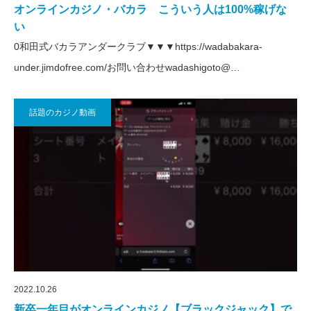
オンラインカジノ・バカラ こういう人は100%稼げな
い
0和田式バカラアンダークラブ▼▼▼https://wadabakara-
under.jimdofree.com/お問い合わせwadashigoto@…
話題のカジノ動画
2022.10.26
新卒一年目がオンラインカジノ【ブラックジャック】で