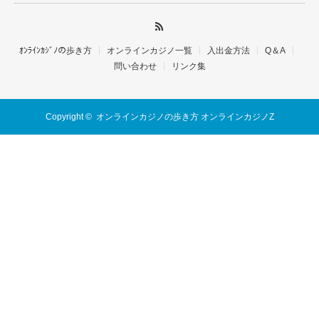
ｵﾝﾗｲﾝｶｼﾞﾉの歩き方
オンラインカジノ一覧
入出金方法
Q＆A
問い合わせ
リンク集
Copyright ©
オンラインカジノの歩き方 オンラインカジノZ