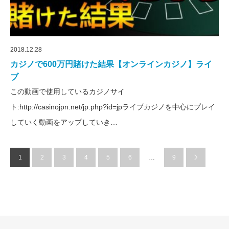
2018.12.28
カジノで600万円賭けた結果【オンラインカジノ】ライ
ブ
この動画で使用しているカジノサイ
ト:http://casinojpn.net/jp.php?id=jpライブカジノを中心にプレイ
していく動画をアップしていき…
1
2
3
4
5
6
…
9