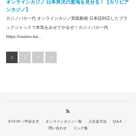
オンラインカジノ 日本男児の意地を見せる！【カリビア
ンカジノ】
カジノバカ一代 オンラインカジノ実践動画 日本語対応したブラ
ックジャックで本気をみせてやるぜ！カジノバカ一代
https://casino-ba…
1
2
3
ｵﾝﾗｲﾝｶｼﾞﾉの歩き方
オンラインカジノ一覧
入出金方法
Q＆A
問い合わせ
リンク集