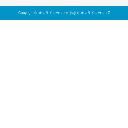
Copyright ©
オンラインカジノの歩き方 オンラインカジノZ