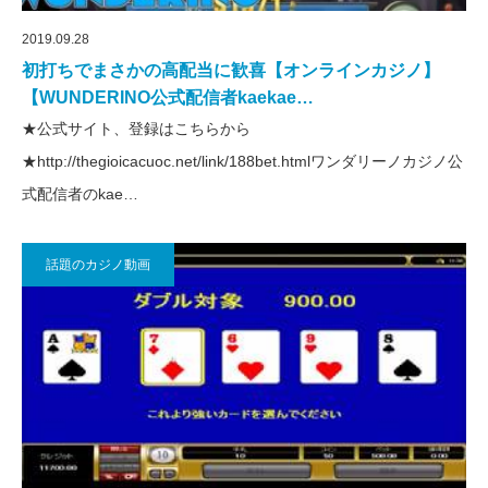
2019.09.28
初打ちでまさかの高配当に歓喜【オンラインカジノ】
【WUNDERINO公式配信者kaekae…
★公式サイト、登録はこちらから
★http://thegioicacuoc.net/link/188bet.htmlワンダリーノカジノ公
式配信者のkae…
話題のカジノ動画