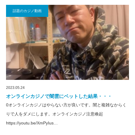
話題のカジノ動画
2023.05.24
オンラインカジノで闇雲にベットした結果・・・
0オンラインカジノはやらない方が良いです。闇と複雑なからく
りで人をダメにします。オンラインカジノ注意喚起
https://youtu.be/XmPyIus…