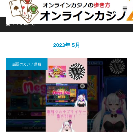
ホーム
2023年 5月
2023年 5月
話題のカジノ動画