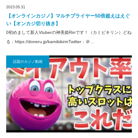
2023.05.31
【オンラインカジノ】マルチプライヤー50倍超えはえぐ
い【オンカジ切り抜き】
0初めまして新人Vtuberの神美姫Rinです！（カミビキリン）どね
る：https://doneru.jp/kamibikirinTwitter：＠…
話題のカジノ動画