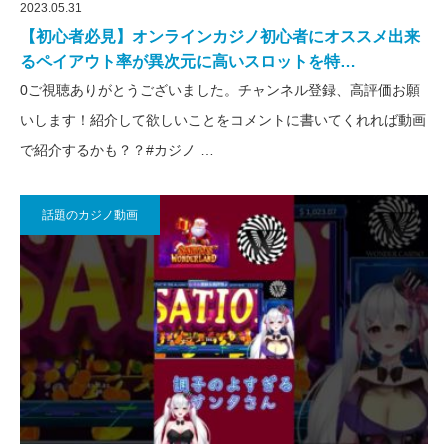
2023.05.31
【初心者必見】オンラインカジノ初心者にオススメ出来
るペイアウト率が異次元に高いスロットを特…
0ご視聴ありがとうございました。チャンネル登録、高評価お願
いします！紹介して欲しいことをコメントに書いてくれれば動画
で紹介するかも？？#カジノ …
話題のカジノ動画