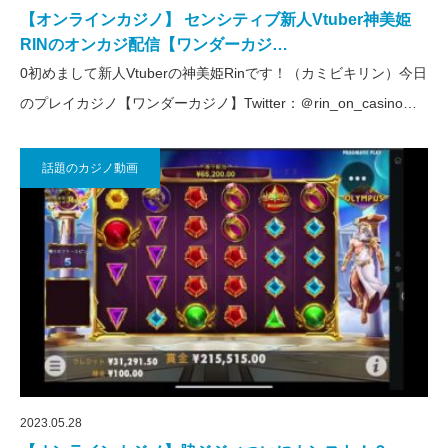
【オンラインカジノ】 センシティブ新人Vtuber神美姫
RINのオンカジ配信【ワンダーカジ…
0初めまして新人Vtuberの神美姫Rinです！（カミビキリン）今日
のプレイカジノ【ワンダーカジノ】Twitter：＠rin_on_casino…
話題のカジノ動画
2023.05.28