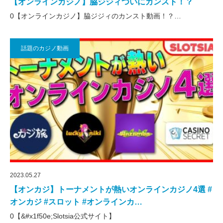
【オンラインカジノ】脇ジジィついにカンスト！？
0【オンラインカジノ】脇ジジィのカンスト動画！？…
話題のカジノ動画
2023.05.27
【オンカジ】トーナメントが熱いオンラインカジノ4選 #
オンカジ #スロット #オンラインカ…
0【&#x1f50e;Slotsia公式サイト】