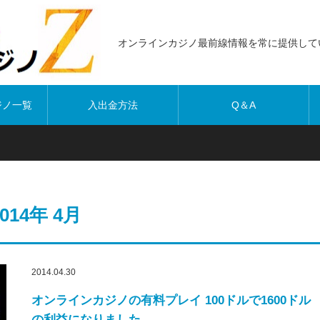
オンラインカジノ最前線情報を常に提供して
ジノ一覧
入出金方法
Q＆A
2014年 4月
2014.04.30
オンラインカジノの有料プレイ 100ドルで1600ドル
の利益になりました