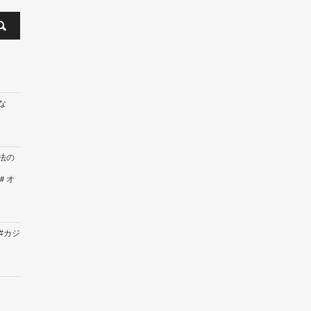
な
法の
＃オ
マ#カジ