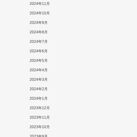
2024年11月
2024年10月
2024年9月
2024年8月
2024年7月
2024年6月
2024年5月
2024年4月
2024年3月
2024年2月
2024年1月
2023年12月
2023年11月
2023年10月
2023年9月