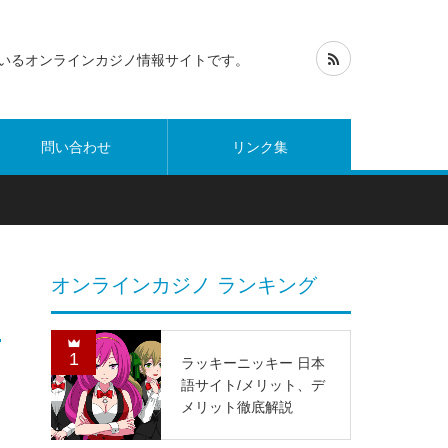
いるオンラインカジノ情報サイトです。
問い合わせ
リンク集
オンラインカジノ ランキング
1
ラッキーニッキー 日本
語サイト/メリット、デ
メリット徹底解説