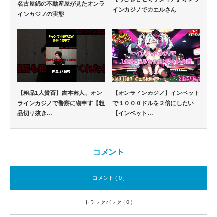
名古屋錦の不動産屋が見たオンラ
インカジノでカエルさん
インカジノの実態
【粗品1人賛否】吉本芸人、オン
【オンラインカジノ】インベット
ラインカジノで警察に物申す【粗
で１０００ドルを２倍にしたい
品切り抜き…
【インベット…
コメント
コメント ( 0 )
トラックバック ( 0 )