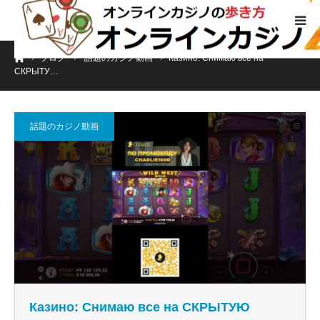
ホーム
ブログ
話題のカジノ動画
Казино: Снимаю все на
СКРЫТУ…
話題のカジノ動画
Казино: Снимаю все на СКРЫТУЮ