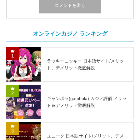
オンラインカジノ ランキング
1
ラッキーニッキー 日本語サイト/メリッ
ト、デメリット徹底解説
2
ギャンボラ(gambola) カジノ評価 メリッ
ト＆デメリット徹底解説
3
ユニーク 日本語サイト/メリット、デメ