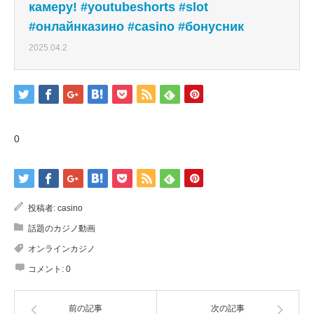
камеру! #youtubeshorts #slot
#онлайнказино #casino #бонусник
2025.04.2
0
投稿者:
casino
話題のカジノ動画
オンラインカジノ
コメント:
0
前の記事
次の記事