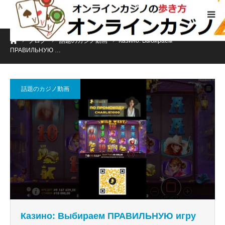
ホーム
ブログ
話題のカジノ動画
Казино: Выбираем
ПРАВИЛЬНУЮ …
話題のカジノ動画
Казино: Выбираем ПРАВИЛЬНУЮ игру