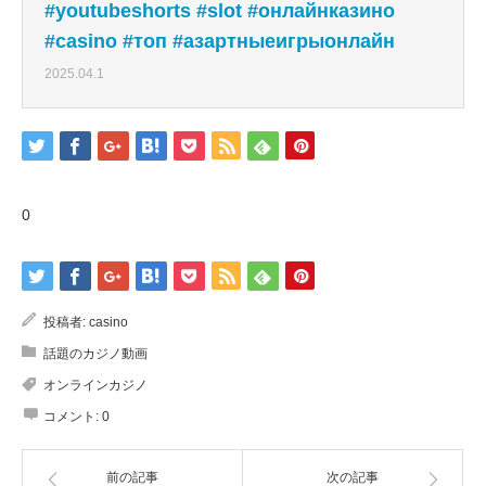
#youtubeshorts #slot #онлайнказино
#casino #топ #азартныеигрыонлайн
2025.04.1
0
投稿者:
casino
話題のカジノ動画
オンラインカジノ
コメント:
0
前の記事
次の記事