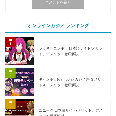
オンラインカジノ ランキング
1
ラッキーニッキー 日本語サイト/メリッ
ト、デメリット徹底解説
2
ギャンボラ(gambola) カジノ評価 メリッ
ト＆デメリット徹底解説
3
ユニーク 日本語サイト/メリット、デメ