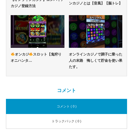
ンカジノとは【音風】【脳トレ】
カジノ登録方法
オンカジ
スロット【鬼狩り
オンラインカジノで調子に乗った
オニハンタ…
人の末路 悔しくて貯金を使い果
たす。
コメント
コメント ( 0 )
トラックバック ( 0 )