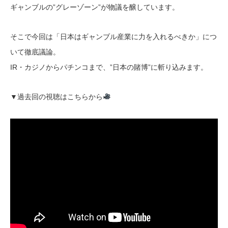
ギャンブルの”グレーゾーン”が物議を醸しています。
そこで今回は「日本はギャンブル産業に力を入れるべきか」につ
いて徹底議論。
IR・カジノからパチンコまで、”日本の賭博”に斬り込みます。
▼過去回の視聴はこちらから