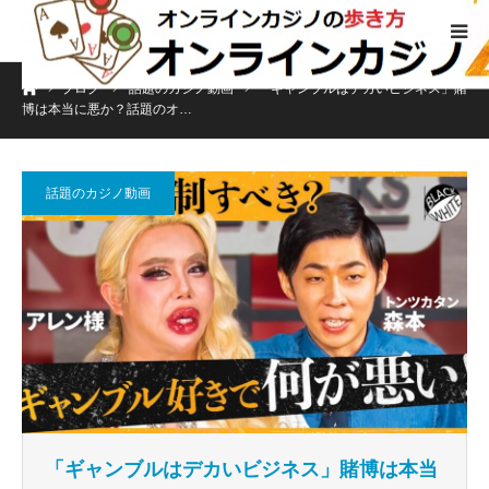
ホーム
ブログ
話題のカジノ動画
「ギャンブルはデカいビジネス」賭
博は本当に悪か？話題のオ…
話題のカジノ動画
「ギャンブルはデカいビジネス」賭博は本当