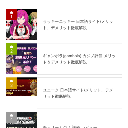
1
ラッキーニッキー 日本語サイト/メリッ
ト、デメリット徹底解説
2
ギャンボラ(gambola) カジノ評価 メリッ
ト＆デメリット徹底解説
3
ユニーク 日本語サイト/メリット、デメ
リット徹底解説
4
チェリーカジノ 評価 レビュー