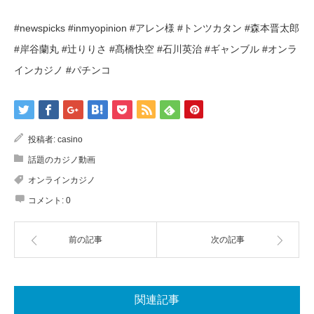
#newspicks #inmyopinion #アレン様 #トンツカタン #森本晋太郎
#岸谷蘭丸 #辻りりさ #髙橋快空 #石川英治 #ギャンブル #オンラ
インカジノ #パチンコ
投稿者:
casino
話題のカジノ動画
オンラインカジノ
コメント:
0
前の記事
次の記事
関連記事