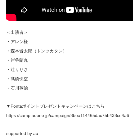
＜出演者＞
・アレン様
・森本晋太郎（トンツカタン）
・岸谷蘭丸
・辻りりさ
・髙橋快空
・石川英治
▼Pontaポイントプレゼントキャンペーンはこちら
https://camp.auone.jp/campaign/8bea114465dac75b438ce4a6
supported by au