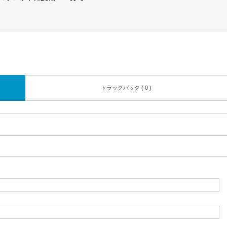
トラックバック ( 0 )