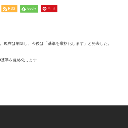
RSS
feedly
Pin it
。現在は削除し、今後は「基準を厳格化します」と発表した。
#基準を厳格化します