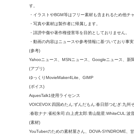
す。
・イラストやBGM等はフリー素材も含まれるため他チ
・写真や素材は製作者に帰属します。
・誹謗中傷や著作権侵害等を目的としておりません。
・動画の内容はニュースや参考情報に基づいており事実
(参考)
Yahooニュース、MSNニュース、Googleニュース、
(アプリ)
ゆっくりMovieMaker4Lite、GIMP
(ボイス)
AquesTalk1使用ライセンス
VOICEVOX:四国めたん:ずんだもん:春日部つむぎ:九州
:春歌ナナ:雀松朱司:白上虎太郎:青山龍星:WhiteCUL:
(素材)
YouTuberのための素材屋さん、DOVA-SYNDROME、甘茶の