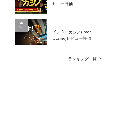
ビュー評価
10
インターカジノ(Inter
Casino)レビュー評価
ランキング一覧