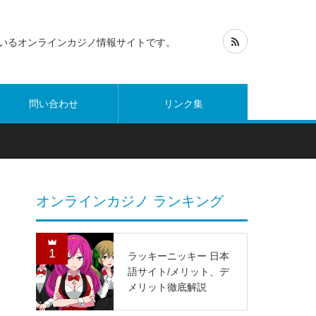
いるオンラインカジノ情報サイトです。
問い合わせ
リンク集
オンラインカジノ ランキング
1
ラッキーニッキー 日本
語サイト/メリット、デ
メリット徹底解説