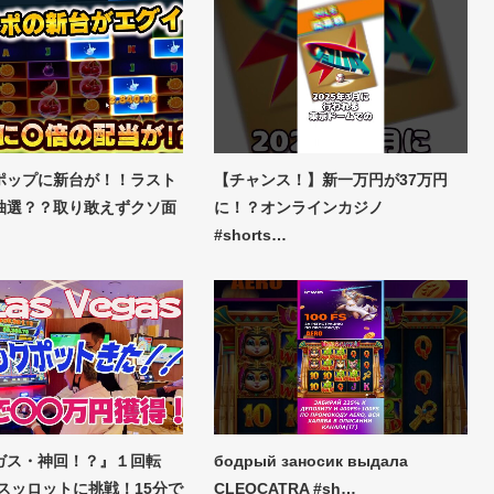
ポップに新台が！！ラスト
【チャンス！】新一万円が37万円
抽選？？取り敢えずクソ面
に！？オンラインカジノ
#shorts…
ガス・神回！？』１回転
бодрый заносик выдала
のスッロットに挑戦！15分で
CLEOCATRA #sh…