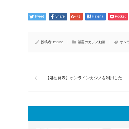
Tweet
Share
+1
Hatena
Pocket
投稿者:
casino
話題のカジノ動画
オン
【処罰発表】オンラインカジノを利用した…