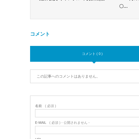
〇…
コメント
コメント ( 0 )
この記事へのコメントはありません。
名前
( 必須 )
E-MAIL
( 必須 ) - 公開されません -