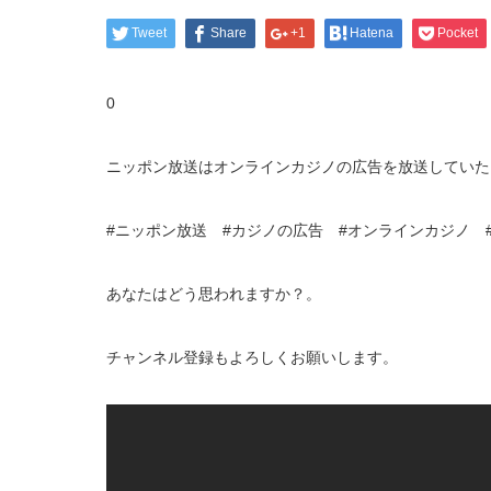
Tweet
Share
+1
Hatena
Pocket
0
ニッポン放送はオンラインカジノの広告を放送していた
#ニッポン放送 #カジノの広告 #オンラインカジノ 
あなたはどう思われますか？。
チャンネル登録もよろしくお願いします。