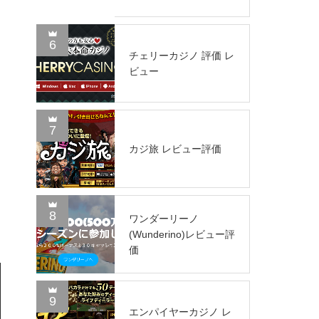
6
チェリーカジノ 評価 レ
ビュー
7
カジ旅 レビュー評価
8
ワンダーリーノ
(Wunderino)レビュー評
価
9
エンパイヤーカジノ レ