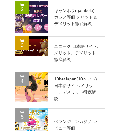
2
ギャンボラ(gambola)
カジノ評価 メリット＆
デメリット徹底解説
3
ユニーク 日本語サイト/
メリット、デメリット
徹底解説
10betJapan(10ベット)
4
日本語サイト/メリッ
ト、デメリット徹底解
説
5
ベランジョンカジノ レ
ビュー評価