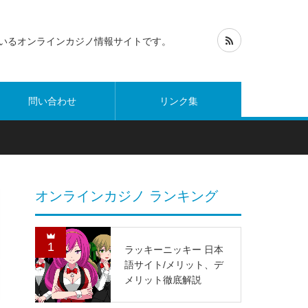
いるオンラインカジノ情報サイトです。
問い合わせ
リンク集
オンラインカジノ ランキング
1
ラッキーニッキー 日本
語サイト/メリット、デ
メリット徹底解説