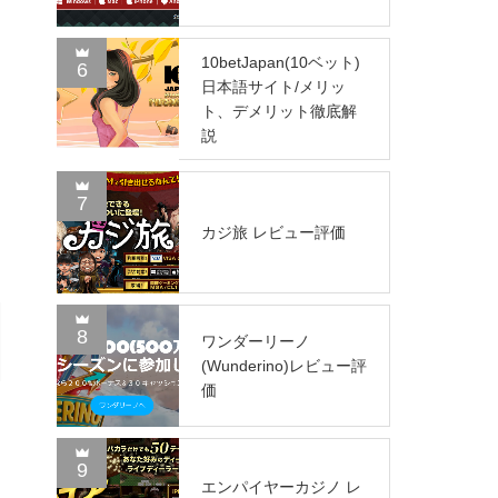
10betJapan(10ベット)
6
日本語サイト/メリッ
ト、デメリット徹底解
説
7
カジ旅 レビュー評価
8
ワンダーリーノ
(Wunderino)レビュー評
価
9
エンパイヤーカジノ レ