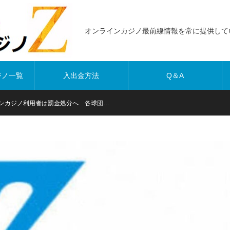
オンラインカジノ最前線情報を常に提供して
ジノ一覧
入出金方法
Q＆A
ンカジノ利用者は罰金処分へ 各球団…