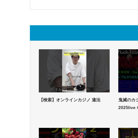
【検索】オンラインカジノ 違法
鬼滅のカジ
2025liv