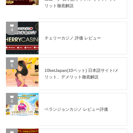
リット徹底解説
4
チェリーカジノ 評価 レビュー
5
10betJapan(10ベット) 日本語サイト/メ
リット、デメリット徹底解説
6
ベランジョンカジノ レビュー評価