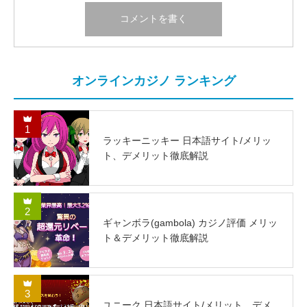
オンラインカジノ ランキング
1
ラッキーニッキー 日本語サイト/メリッ
ト、デメリット徹底解説
2
ギャンボラ(gambola) カジノ評価 メリッ
ト＆デメリット徹底解説
3
ユニーク 日本語サイト/メリット、デメ