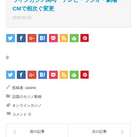
CMで相次ぐ変更
2025.03.10
0
投稿者:
casino
話題のカジノ動画
オンラインカジノ
コメント:
0
前の記事
次の記事