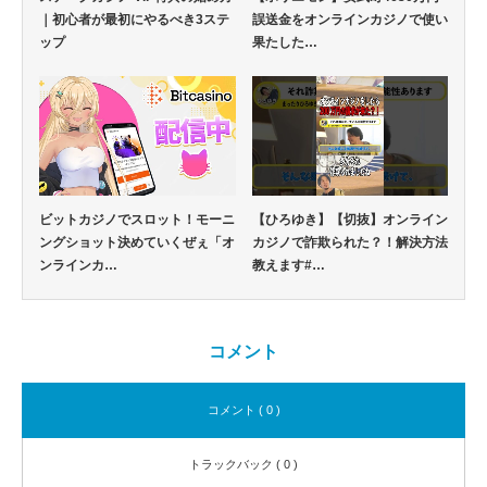
｜初心者が最初にやるべき3ステ
誤送金をオンラインカジノで使い
ップ
果たした…
ビットカジノでスロット！モーニ
【ひろゆき】【切抜】オンライン
ングショット決めていくぜぇ「オ
カジノで詐欺られた？！解決方法
ンラインカ…
教えます#…
コメント
コメント ( 0 )
トラックバック ( 0 )