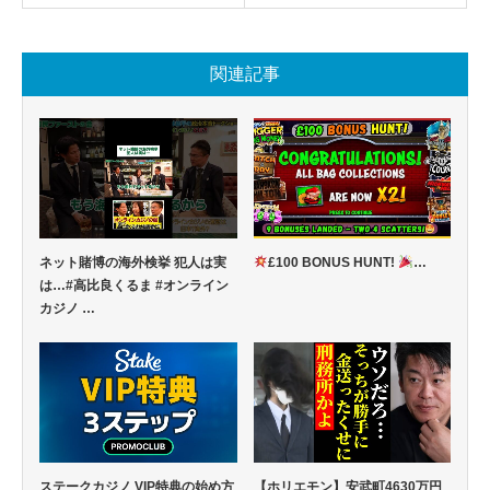
関連記事
ネット賭博の海外検挙 犯人は実
£100 BONUS HUNT!
…
は…#高比良くるま #オンライン
カジノ …
ステークカジノ VIP特典の始め方
【ホリエモン】安武町4630万円