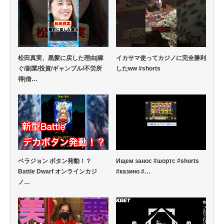
松田真実、黒髪に戻した理由|稼
イカサマ使ってカジノに完全勝利
ぐ/副業/投資/ギャンブル/不労所
したww #shorts
得|借…
ベラジョン ボタン発動！？
Ищем занос #шортс #shorts
Battle Dwarf オンラインカジ
#казино #…
ノ…