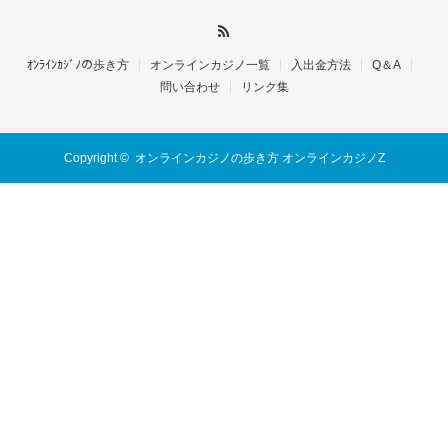
ｵﾝﾗｲﾝｶｼﾞﾉの歩き方
オンラインカジノ一覧
入出金方法
Q＆A
問い合わせ
リンク集
Copyright ©
オンラインカジノの歩き方 オンラインカジノZ