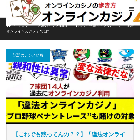
ホーム
ブログ
話題のカジノ動画
【これでも黙ってんの？？】「違法
オンラインカジノ」では“…
話題のカジノ動画
【これでも黙ってんの？？】「違法オンライ