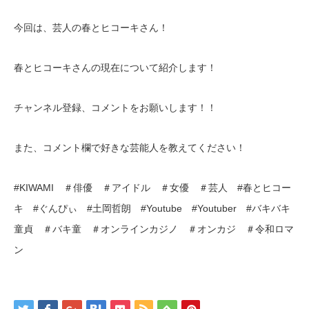
今回は、芸人の春とヒコーキさん！
春とヒコーキさんの現在について紹介します！
チャンネル登録、コメントをお願いします！！
また、コメント欄で好きな芸能人を教えてください！
#KIWAMI ＃俳優 ＃アイドル ＃女優 ＃芸人 #春とヒコー
キ #ぐんぴぃ #土岡哲朗 #Youtube #Youtuber #バキバキ
童貞 ＃バキ童 ＃オンラインカジノ ＃オンカジ ＃令和ロマ
ン