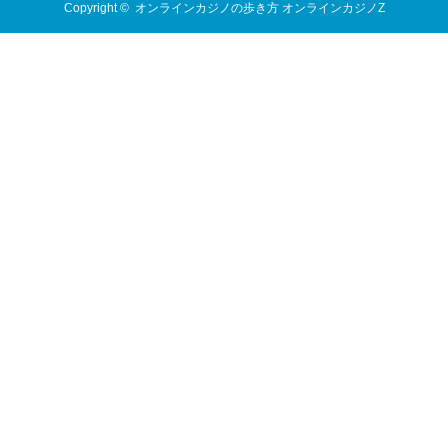
Copyright ©
オンラインカジノの歩き方 オンラインカジノZ