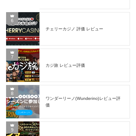
6
チェリーカジノ 評価 レビュー
7
カジ旅 レビュー評価
8
ワンダーリーノ(Wunderino)レビュー評
価
9