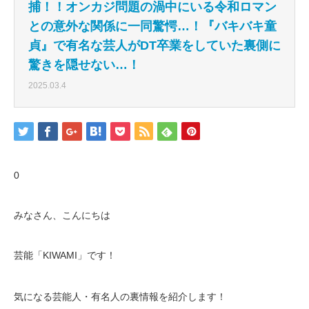
捕！！オンカジ問題の渦中にいる令和ロマン
との意外な関係に一同驚愕…！『バキバキ童
貞』で有名な芸人がDT卒業をしていた裏側に
驚きを隠せない…！
2025.03.4
0
‌みなさん、こんにちは
芸能「KIWAMI」です！
気になる芸能人・有名人の裏情報を紹介します！