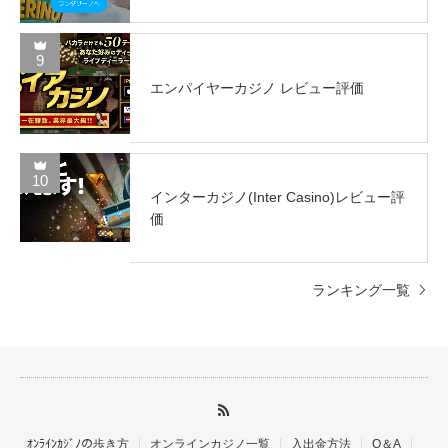
9
エンパイヤーカジノ レビュー評価
10
インターカジノ(Inter Casino)レビュー評
価
ランキング一覧
ｵﾝﾗｲﾝｶｼﾞﾉの歩き方
オンラインカジノ一覧
入出金方法
Q＆A