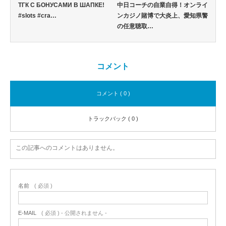
ТГК С БОНУСАМИ В ШАПКЕ!
中日コーチの自業自得！オンライ
#slots #cra…
ンカジノ賭博で大炎上、愛知県警
の任意聴取…
コメント
コメント ( 0 )
トラックバック ( 0 )
この記事へのコメントはありません。
名前
( 必須 )
E-MAIL
( 必須 ) - 公開されません -