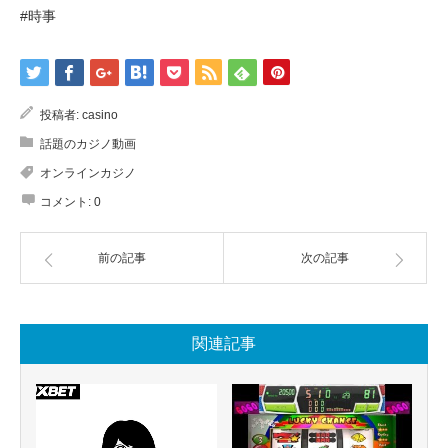
#時事
投稿者:
casino
話題のカジノ動画
オンラインカジノ
コメント:
0
前の記事
次の記事
関連記事