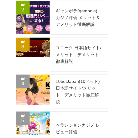
2
ギャンボラ(gambola)
カジノ評価 メリット＆
デメリット徹底解説
3
ユニーク 日本語サイト/
メリット、デメリット
徹底解説
10betJapan(10ベット)
4
日本語サイト/メリッ
ト、デメリット徹底解
説
5
ベランジョンカジノ レ
ビュー評価