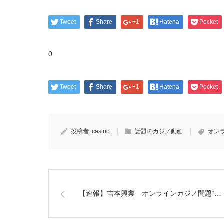
Tweet
Share
+1
Hatena
Pocket
0
Tweet
Share
+1
Hatena
Pocket
投稿者:
casino
話題のカジノ動画
オン
【速報】吉本興業 オンラインカジノ問題“…