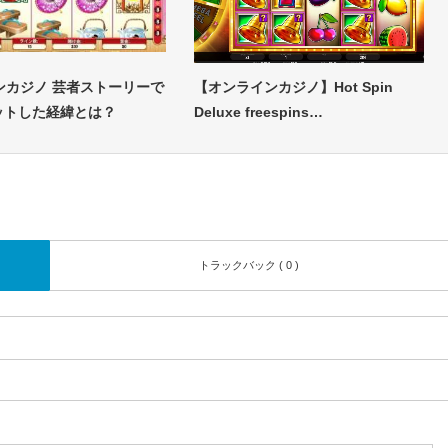
ンカジノ 芸者ストーリーで
【オンラインカジノ】Hot Spin
ゲットした経緯とは？
Deluxe freespins…
トラックバック ( 0 )