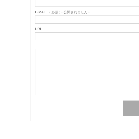
E-MAIL
( 必須 ) - 公開されません -
URL