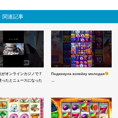
関連記事
生がオンラインカジノで７
Подкинула копейку молодая
使ったとニュースになった
…