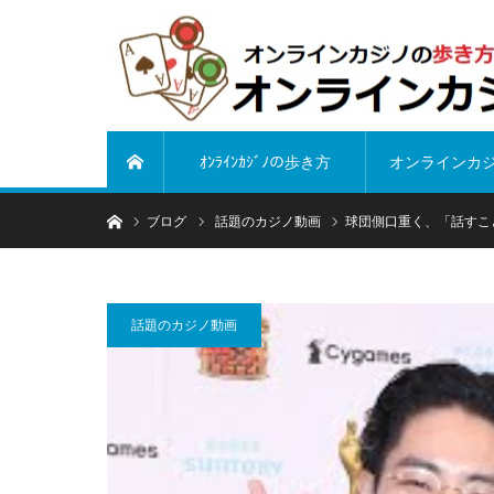
ｵﾝﾗｲﾝｶｼﾞﾉの歩き方
オンラインカ
ホーム
ホーム
ブログ
話題のカジノ動画
球団側口重く、「話すこ
話題のカジノ動画