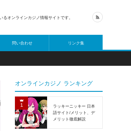
いるオンラインカジノ情報サイトです。
問い合わせ
リンク集
オンラインカジノ ランキング
1
ラッキーニッキー 日本
語サイト/メリット、デ
メリット徹底解説