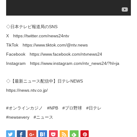
◇日本テレビ報道局のSNS
X https://twitter.com/news24ntv
TikTok https://www.tiktok.com/@ntv.news
Facebook https://www.facebook.com/ntvnews24
Instagram https://www.instagram.com/ntv_news24/?hl=ja
◇【最新ニュース配信中】日テレNEWS
https://news.ntv.co.jp/
#オンラインカジノ #NPB #プロ野球 #日テレ
#newsevery #ニュース