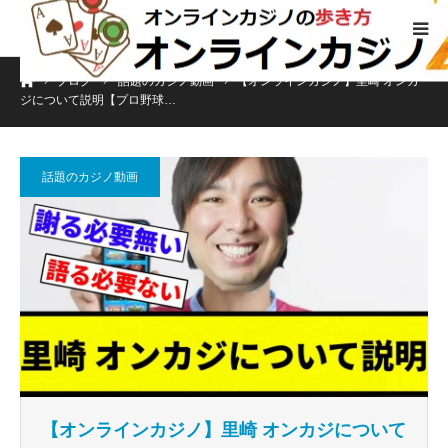
ホーム
ブログ
話題のカジノ動画
【オンラインカジノ】里崎 オンカ
ジについて説明【プロ野球…
話題のカジノ動画
【オンラインカジノ】里崎 オンカジについて