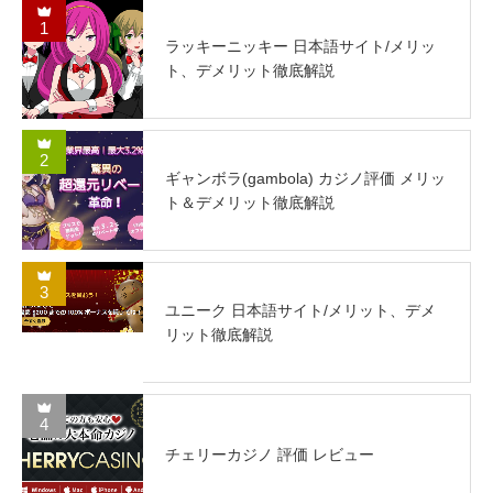
1
ラッキーニッキー 日本語サイト/メリッ
ト、デメリット徹底解説
2
ギャンボラ(gambola) カジノ評価 メリッ
ト＆デメリット徹底解説
3
ユニーク 日本語サイト/メリット、デメ
リット徹底解説
4
チェリーカジノ 評価 レビュー