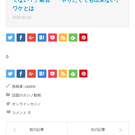
ワケとは
2025.02.23
0
投稿者:
casino
話題のカジノ動画
オンラインカジノ
コメント:
0
前の記事
次の記事