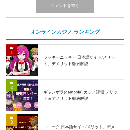
オンラインカジノ ランキング
1
ラッキーニッキー 日本語サイト/メリッ
ト、デメリット徹底解説
2
ギャンボラ(gambola) カジノ評価 メリッ
ト＆デメリット徹底解説
3
ユニーク 日本語サイト/メリット、デメ