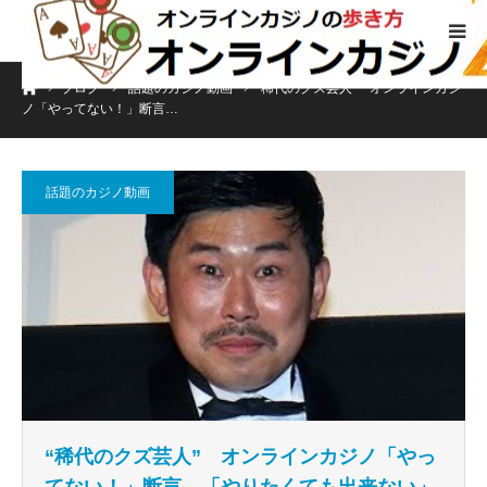
ホーム
ブログ
話題のカジノ動画
“稀代のクズ芸人” オンラインカジ
ノ「やってない！」断言…
話題のカジノ動画
“稀代のクズ芸人” オンラインカジノ「やっ
てない！」断言 「やりたくても出来ない」