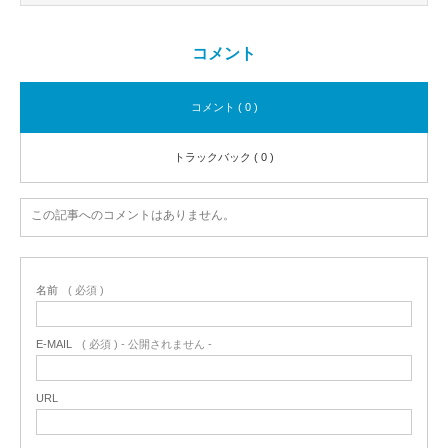
コメント
コメント ( 0 )
トラックバック ( 0 )
この記事へのコメントはありません。
名前
( 必須 )
E-MAIL
( 必須 ) - 公開されません -
URL