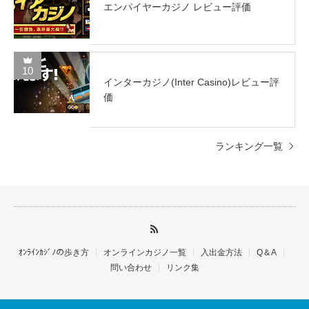
エンパイヤーカジノ レビュー評価
10
インターカジノ(Inter Casino)レビュー評
価
ランキング一覧
ｵﾝﾗｲﾝｶｼﾞﾉの歩き方
オンラインカジノ一覧
入出金方法
Q＆A
問い合わせ
リンク集