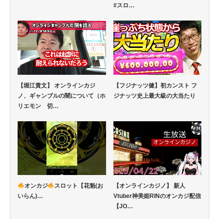
#スロ…
【堀江貴文】 オンラインカジ
【フジナッツ健】初カンスト フ
ノ、ギャンブルの闇について（ホ
ジナッツ史上最大級の大当たり
リエモン 切…
オンカジ
スロット【花魁(お
【オンラインカジノ】 新人
いらん)…
Vtuber神美姫RINのオンカジ配信
【JO…