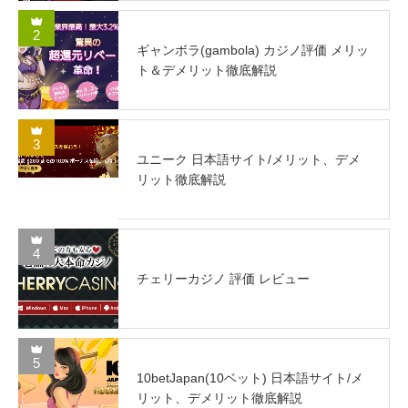
2
ギャンボラ(gambola) カジノ評価 メリッ
ト＆デメリット徹底解説
3
ユニーク 日本語サイト/メリット、デメ
リット徹底解説
4
チェリーカジノ 評価 レビュー
5
10betJapan(10ベット) 日本語サイト/メ
リット、デメリット徹底解説