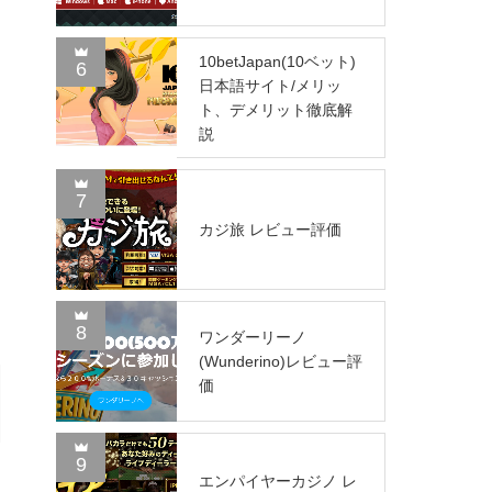
10betJapan(10ベット)
6
日本語サイト/メリッ
ト、デメリット徹底解
説
7
ぶ
カジ旅 レビュー評価
8
ワンダーリーノ
(Wunderino)レビュー評
価
9
エンパイヤーカジノ レ