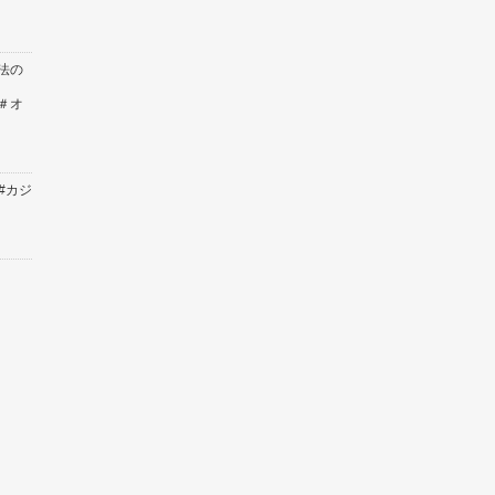
法の
＃オ
マ#カジ