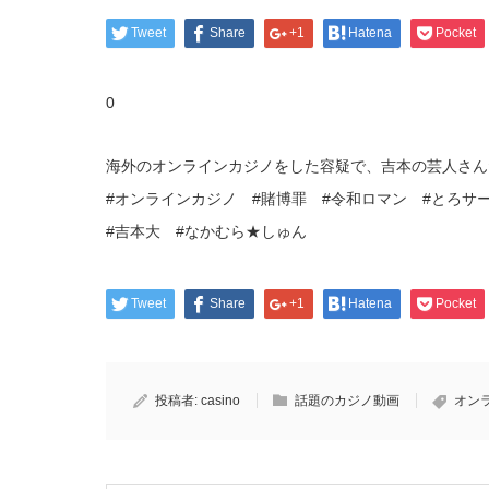
Tweet
Share
+1
Hatena
Pocket
0
海外のオンラインカジノをした容疑で、吉本の芸人さん
#オンラインカジノ #賭博罪 #令和ロマン #とろサ
#吉本大 #なかむら★しゅん
Tweet
Share
+1
Hatena
Pocket
投稿者:
casino
話題のカジノ動画
オン