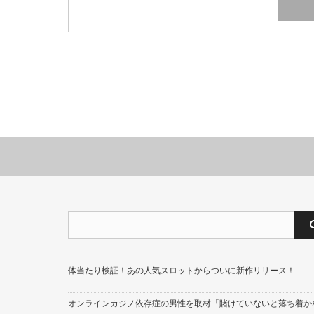
体当たり検証！あの人気スロットからついに新作リリース！
オンラインカジノ依存症の男性を取材「賭けていないと落ち着か