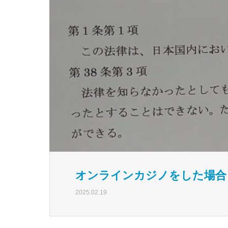
オンラインカジノをした場合
2025.02.19