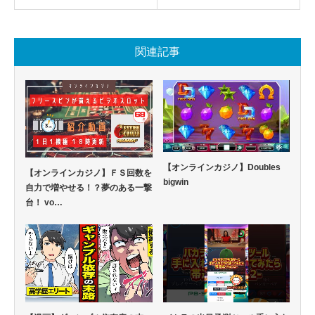
関連記事
【オンラインカジノ】Doubles
【オンラインカジノ】ＦＳ回数を
bigwin
自力で増やせる！？夢のある一撃
台！ vo…