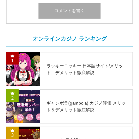
オンラインカジノ ランキング
1
ラッキーニッキー 日本語サイト/メリッ
ト、デメリット徹底解説
2
ギャンボラ(gambola) カジノ評価 メリッ
ト＆デメリット徹底解説
3