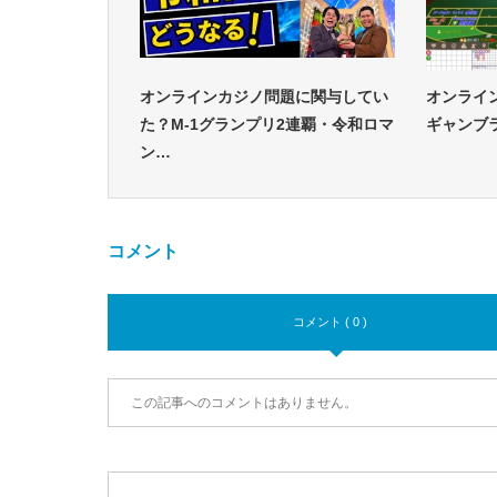
オンラインカジノ問題に関与してい
オンライ
た？M-1グランプリ2連覇・令和ロマ
ギャンブ
ン…
コメント
コメント ( 0 )
この記事へのコメントはありません。