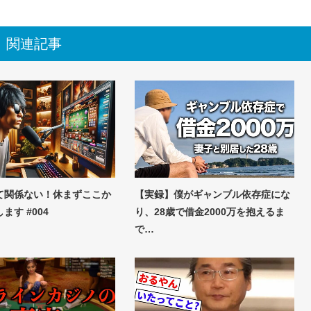
関連記事
て関係ない！休まずここか
【実録】僕がギャンブル依存症にな
ます #004
り、28歳で借金2000万を抱えるま
で…