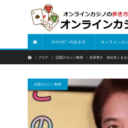
ｵﾝﾗｲﾝｶｼﾞﾉの歩き方
オンラインカ
ホーム
ホーム
ブログ
話題のカジノ動画
谷原章介 高比良くるま
話題のカジノ動画