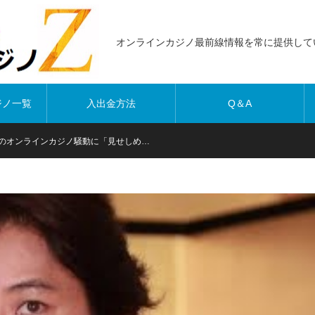
オンラインカジノ最前線情報を常に提供して
ジノ一覧
入出金方法
Q＆A
のオンラインカジノ騒動に「見せしめ…