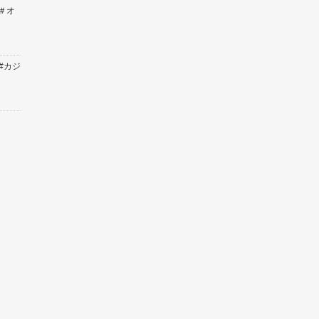
＃オ
マ#カジ