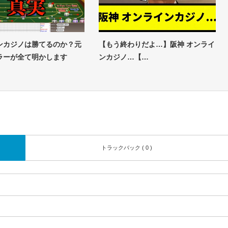
ンカジノは勝てるのか？元
【もう終わりだよ…】阪神 オンライ
ラーが全て明かします
ンカジノ…【…
トラックバック ( 0 )