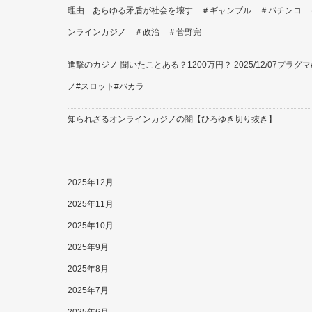
理由 あらゆる矛盾が社会を壊す ＃ギャンブル ＃パチンコ 
ンラインカジノ ＃政治 ＃菅野完
進撃のカジノ-聞いたことある？1200万円？ 2025/12/07プラグ
ノ#スロット#バカラ
知られざるオンラインカジノの闇【ひろゆき切り抜き】
2025年12月
2025年11月
2025年10月
2025年9月
2025年8月
2025年7月