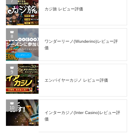
7
カジ旅 レビュー評価
8
ワンダーリーノ(Wunderino)レビュー評
価
9
エンパイヤーカジノ レビュー評価
10
インターカジノ(Inter Casino)レビュー評
価