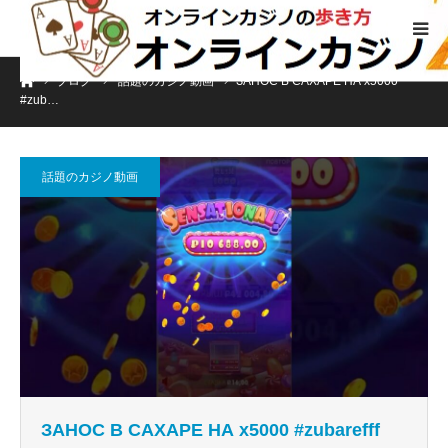
ホーム
ブログ
話題のカジノ動画
ЗАНОС В САХАРЕ НА х5000
#zub…
話題のカジノ動画
ЗАНОС В САХАРЕ НА х5000 #zubarefff