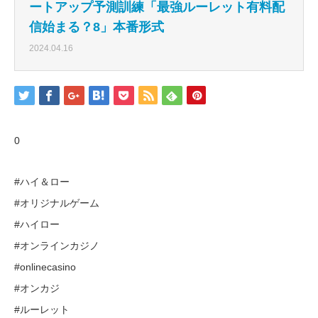
ートアップ予測訓練「最強ルーレット有料配
信始まる？8」本番形式
2024.04.16
0
#ハイ＆ロー
#オリジナルゲーム
#ハイロー
#オンラインカジノ
#onlinecasino
#オンカジ
#ルーレット