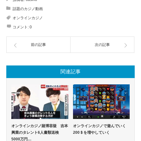
話題のカジノ動画
オンラインカジノ
コメント:
0
前の記事
次の記事
関連記事
オンラインカジノ賭博容疑 吉本
オンラインカジノで遊んでいく
興業のタレント6人書類送検
200＄を増やしていく
5000万円…