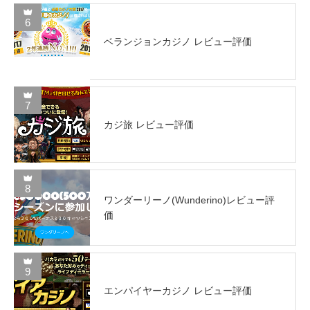
6
ベランジョンカジノ レビュー評価
7
カジ旅 レビュー評価
8
ワンダーリーノ(Wunderino)レビュー評
価
9
エンパイヤーカジノ レビュー評価