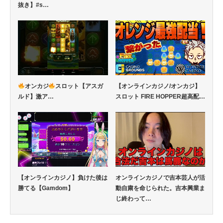
抜き】#s…
オンカジ
スロット【アスガ
【オンラインカジノ/オンカジ】
ルド】激ア…
スロット FIRE HOPPER超高配…
【オンラインカジノ】負けた後は
オンラインカジノで吉本芸人が活
勝てる【Gamdom】
動自粛を命じられた。吉本興業ま
じ終わって…