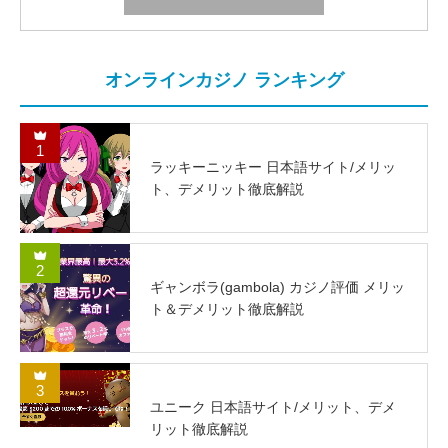
オンラインカジノ ランキング
1
ラッキーニッキー 日本語サイト/メリッ
ト、デメリット徹底解説
2
ギャンボラ(gambola) カジノ評価 メリッ
ト＆デメリット徹底解説
3
ユニーク 日本語サイト/メリット、デメ
リット徹底解説