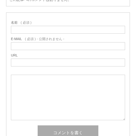
名前
( 必須 )
E-MAIL
( 必須 ) - 公開されません -
URL