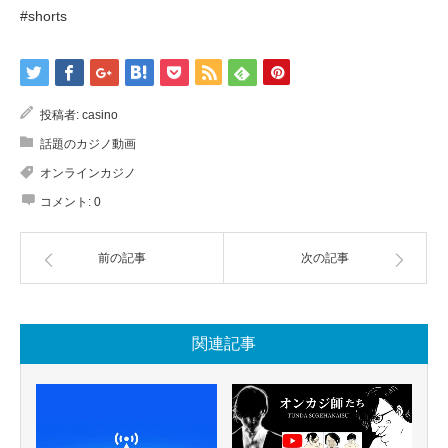
#shorts
投稿者:
casino
話題のカジノ動画
オンラインカジノ
コメント:
0
前の記事
次の記事
関連記事