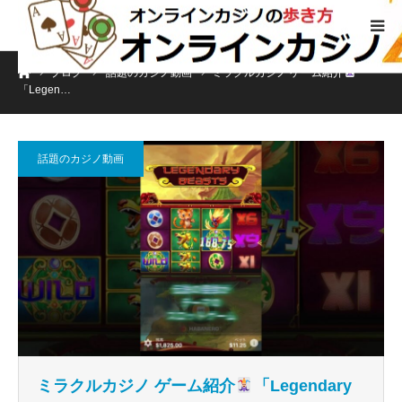
ホーム
ブログ
話題のカジノ動画
ミラクルカジノ ゲーム紹介
「Legen…
話題のカジノ動画
ミラクルカジノ ゲーム紹介
「Legendary