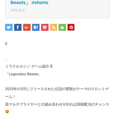
Beasts」 #shorts
2023.10.9
0
…
ミラクルカジノ ゲーム紹介
「Legendary Beasts」
2023年の3月にリリースされた伝説の聖獣がテーマのスロットゲ
ーム！
高マルチプライヤーとの組み合わせが出れば高額配当のチャンス