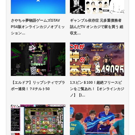
さやちゃ夢物語ゲームズGTAV
ギャンブル依存症 元多重債務者
PS4版オンラインカジノオブミッ
詰んだTV オンカジで家を買う 総
ション…
収支…
【エルドア】リップシティでブラ
1スピン＄100！超絶フリースピ
ボー連発！？#チルト50
ンをご覧あれ！【オンラインカジ
ノ】【l…