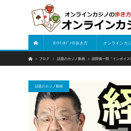
ｵﾝﾗｲﾝｶｼﾞﾉの歩き方
オンラインカ
ホーム
ホーム
ブログ
話題のカジノ動画
須田慎一郎「インボイス
話題のカジノ動画