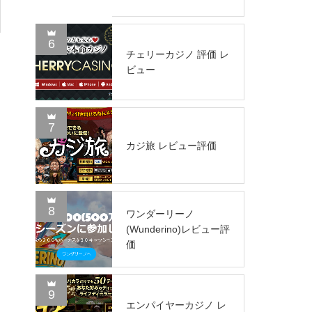
6
チェリーカジノ 評価 レ
ビュー
7
カジ旅 レビュー評価
8
ワンダーリーノ
(Wunderino)レビュー評
価
9
エンパイヤーカジノ レ