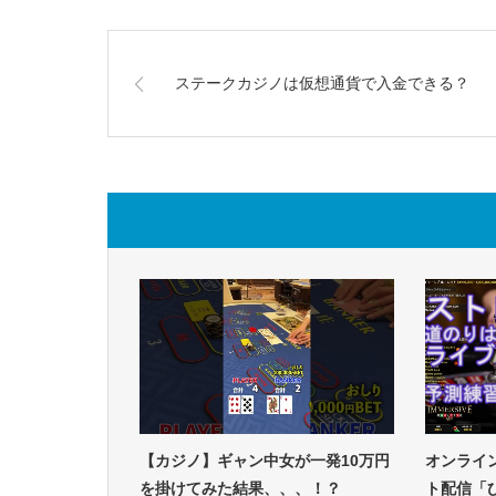
ステークカジノは仮想通貨で入金できる？
【カジノ】ギャン中女が一発10万円
オンライ
を掛けてみた結果、、、！？
ト配信「