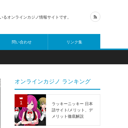
いるオンラインカジノ情報サイトです。
問い合わせ
リンク集
オンラインカジノ ランキング
1
ラッキーニッキー 日本
語サイト/メリット、デ
メリット徹底解説