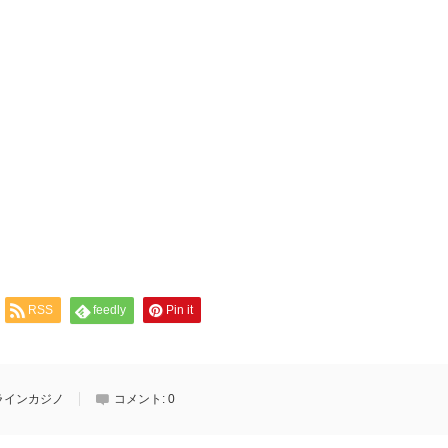
RSS
feedly
Pin it
ラインカジノ
コメント:
0