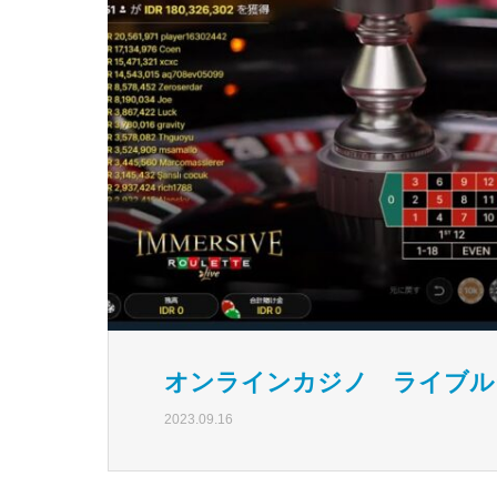
オンラインカジノ ライブル
2023.09.16