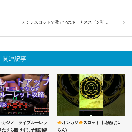
カジノスロットで激アツのボーナススピン引…
関連記事
ンカジノ ライブルーレッ
オンカジ
スロット【花魁(おい
ひたすら賭けずに予測訓練
らん)…