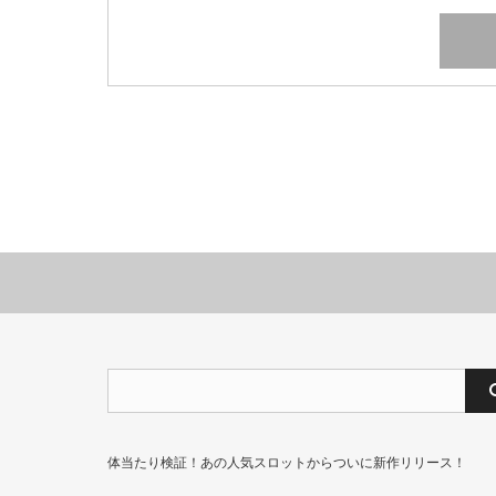
体当たり検証！あの人気スロットからついに新作リリース！