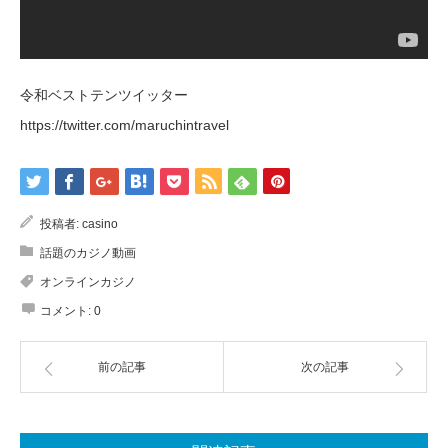
令和ベストテンツイッター
https://twitter.com/maruchintravel
投稿者:
casino
話題のカジノ動画
オンラインカジノ
コメント:
0
前の記事
次の記事