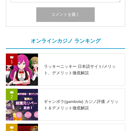
オンラインカジノ ランキング
1
ラッキーニッキー 日本語サイト/メリッ
ト、デメリット徹底解説
2
ギャンボラ(gambola) カジノ評価 メリッ
ト＆デメリット徹底解説