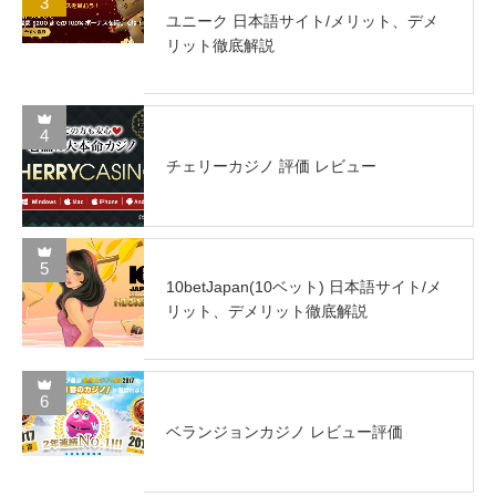
3
ユニーク 日本語サイト/メリット、デメ
リット徹底解説
4
チェリーカジノ 評価 レビュー
5
10betJapan(10ベット) 日本語サイト/メ
リット、デメリット徹底解説
6
ベランジョンカジノ レビュー評価