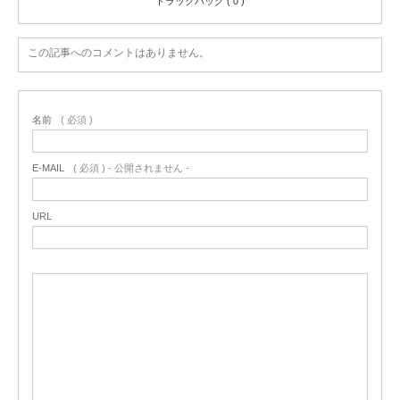
トラックバック ( 0 )
この記事へのコメントはありません。
名前
( 必須 )
E-MAIL
( 必須 ) - 公開されません -
URL