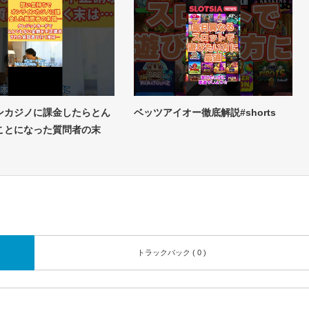
ンカジノに課金したらとん
ベッツアイオー徹底解説#shorts
ことになった質問者の末
トラックバック ( 0 )