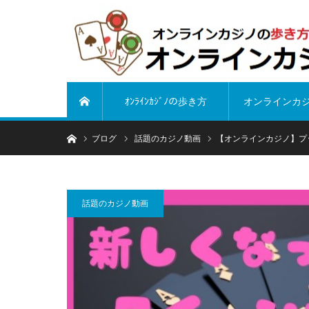
ｵﾝﾗｲﾝｶｼﾞﾉの歩き方
オンラインカ
ホーム
ホーム
ブログ
話題のカジノ動画
【オンラインカジノ】プ
話題のカジノ動画