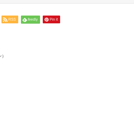
RSS
feedly
Pin it
ン）