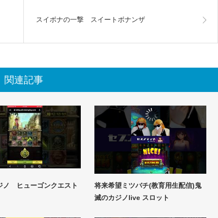
スイボナの一撃 スイートボナンザ
関連記事
ジノ ヒューゴンクエスト
将来希望ミツバチ(教育用生配信)鬼
滅のカジノlive スロット