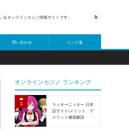
いるオンラインカジノ情報サイトです。
問い合わせ
リンク集
オンラインカジノ ランキング
1
ラッキーニッキー 日本
語サイト/メリット、デ
メリット徹底解説