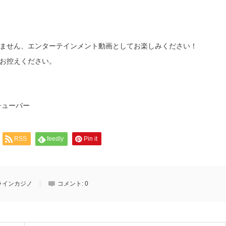
ません、エンターテインメント動画としてお楽しみください！
お控えください。
#Vチューバー
RSS
feedly
Pin it
ラインカジノ
コメント:
0