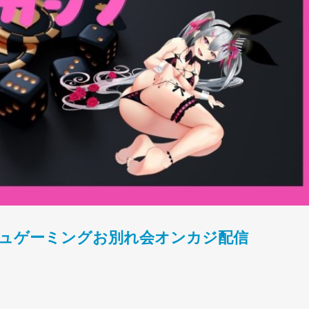
ュゲーミングお別れ会オンカジ配信