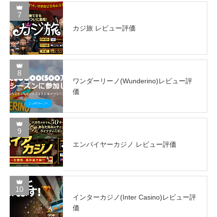
7
カジ旅 レビュー評価
8
ワンダーリーノ(Wunderino)レビュー評
価
9
エンパイヤーカジノ レビュー評価
10
インターカジノ(Inter Casino)レビュー評
価