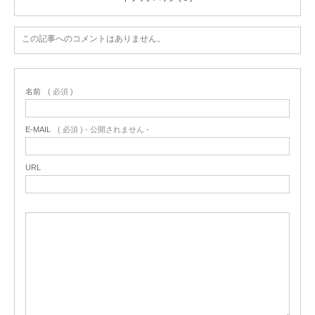
この記事へのコメントはありません。
名前
( 必須 )
E-MAIL
( 必須 ) - 公開されません -
URL