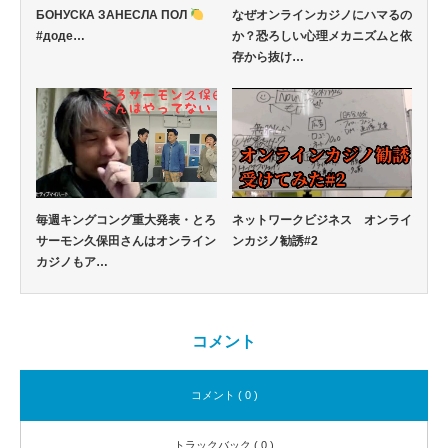
БОНУСКА ЗАНЕСЛА ПОЛ
なぜオンラインカジノにハマるの
#доде…
か？恐ろしい心理メカニズムと依
存から抜け…
毎週キングコング重大発表・とろ
ネットワークビジネス オンライ
サーモン久保田さんはオンライン
ンカジノ勧誘#2
カジノもア…
コメント
コメント ( 0 )
トラックバック ( 0 )