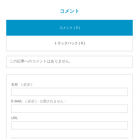
コメント
コメント ( 0 )
トラックバック ( 0 )
この記事へのコメントはありません。
名前
( 必須 )
E-MAIL
( 必須 ) - 公開されません -
URL