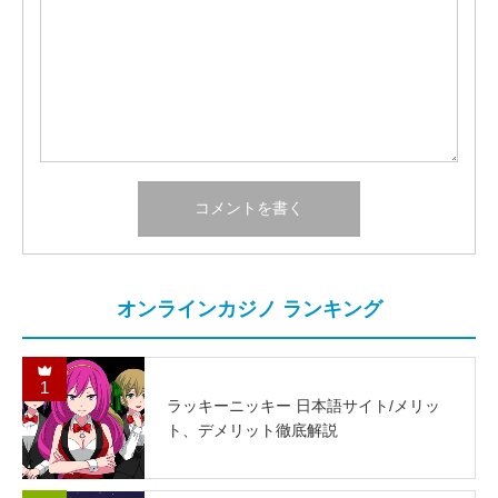
オンラインカジノ ランキング
1
ラッキーニッキー 日本語サイト/メリッ
ト、デメリット徹底解説