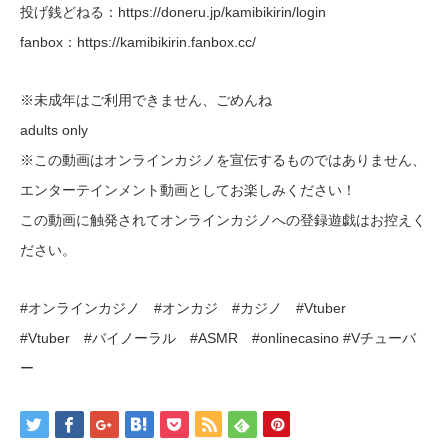
投げ銭どねる：https://doneru.jp/kamibikirin/login
fanbox：https://kamibikirin.fanbox.cc/
※未成年はご利用できません、ごめんね
adults only
※この動画はオンラインカジノを宣伝するものではありません、
エンターテインメント動画としてお楽しみください！
この動画に触発されてオンラインカジノへの登録遊戯はお控えく
ださい。
#オンラインカジノ #オンカジ #カジノ #Vtuber
#Vtuber #バイノーラル #ASMR #onlinecasino #Vチューバ
ー