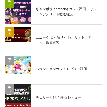
2
ギャンボラ(gambola) カジノ評価 メリッ
ト＆デメリット徹底解説
3
ユニーク 日本語サイト/メリット、デメ
リット徹底解説
4
ベランジョンカジノ レビュー評価
5
チェリーカジノ 評価 レビュー