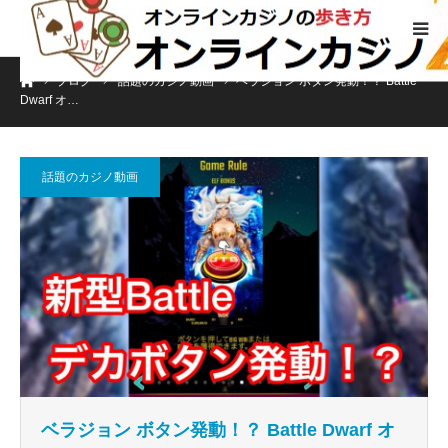
ホーム
ブログ
話題のカジノ動画
ベラジョン ボタン発動！？ Battle
Dwarf オ…
話題のカジノ動画
ベラジョン ボタン発動！？ Battle Dwarf オ