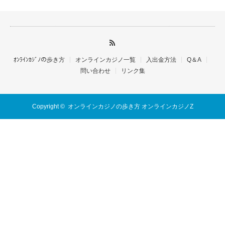
ｵﾝﾗｲﾝｶｼﾞﾉの歩き方
オンラインカジノ一覧
入出金方法
Q＆A
問い合わせ
リンク集
Copyright ©
オンラインカジノの歩き方 オンラインカジノZ