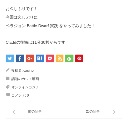
お久しぶりです！
今回は久しぶりに
ベラジョン Battle Dwarf 実践 をやってみました！
Claddの後悔は11分30秒からです
投稿者:
casino
話題のカジノ動画
オンラインカジノ
コメント:
0
前の記事
次の記事