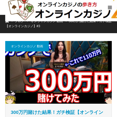
ホーム
ブログ
オンラインカジノ 動画
300万円賭けた結果！ガチ検証
【オンラインカジノ】#3
オンラインカジノ 動画
300万円賭けた結果！ガチ検証【オンライン