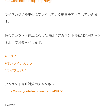
http://casinojpn.net/jp.php?id=jp
ライブカジノを中心にプレイしていく動画をアップしていきま
す。
急なアカウント停止になった時は「アカウント停止対策用チャン
ネル」でお知らせします。
#カジノ
#オンラインカジノ
#ライブカジノ
アカウント停止対策用チャンネル：
https://www.youtube.com/channel/UC23B…
Twitter: