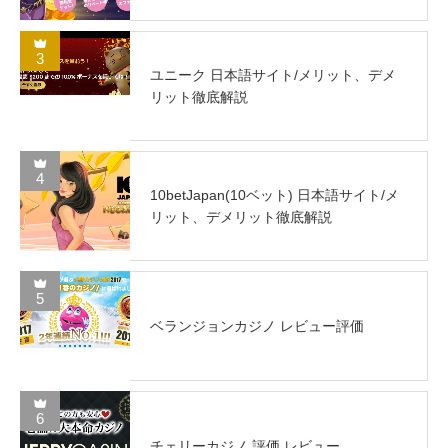
3
ユニーク 日本語サイト/メリット、デメ
リット徹底解説
4
10betJapan(10ベット) 日本語サイト/メ
リット、デメリット徹底解説
5
ベランジョンカジノ レビュー評価
6
チェリーカジノ 評価 レビュー