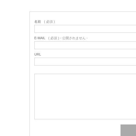
名前
( 必須 )
E-MAIL
( 必須 ) - 公開されません -
URL