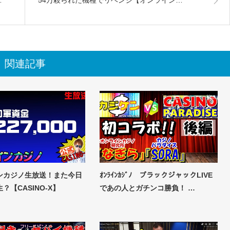
関連記事
ンカジノ生放送！また今日
ｵﾝﾗｲﾝｶｼﾞﾉ ブラックジャックLIVE
？【CASINO-X】
であの人とガチンコ勝負！ …