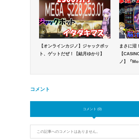
【オンラインカジノ】ジャックポッ
まさに沼
ト、ゲットだぜ！【結月ゆかり】
【CASI
ノ】『M
コメント
コメント (0)
この記事へのコメントはありません。