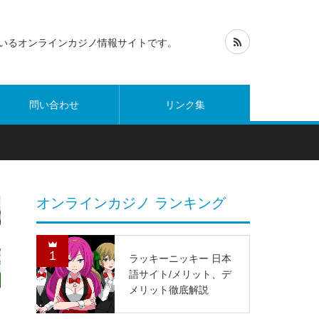
いるオンラインカジノ情報サイトです。
問い合わせ
リンク集
オンラインカジノ ランキング
1
ラッキーニッキー 日本
語サイト/メリット、デ
メリット徹底解説