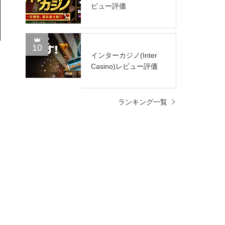
ビュー評価
10
インターカジノ(Inter
Casino)レビュー評価
ランキング一覧