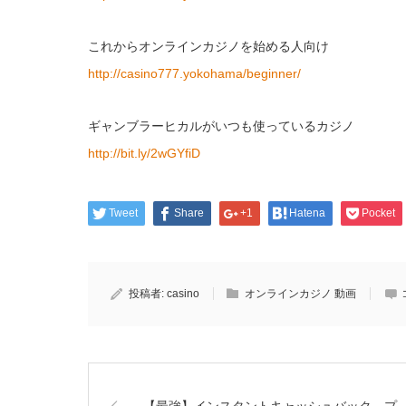
これからオンラインカジノを始める人向け
http://casino777.yokohama/beginner/
ギャンブラーヒカルがいつも使っているカジノ
http://bit.ly/2wGYfiD
Tweet
Share
+1
Hatena
Pocket
投稿者:
casino
オンラインカジノ 動画
【最強】インスタントキャッシュバック、プ