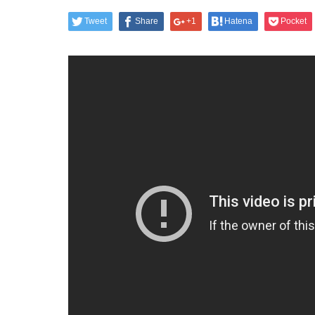
Tweet
Share
+1
Hatena
Pocket