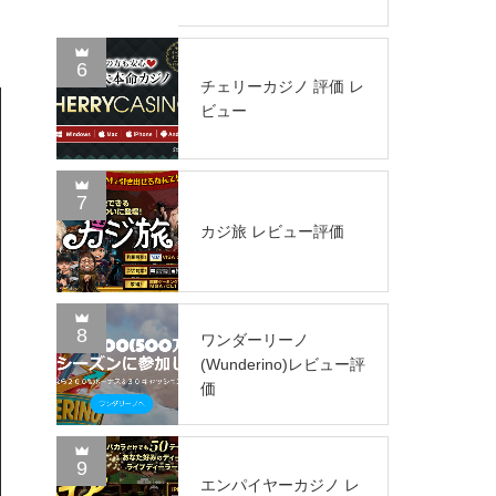
6
チェリーカジノ 評価 レ
ビュー
7
カジ旅 レビュー評価
8
ワンダーリーノ
(Wunderino)レビュー評
価
9
エンパイヤーカジノ レ