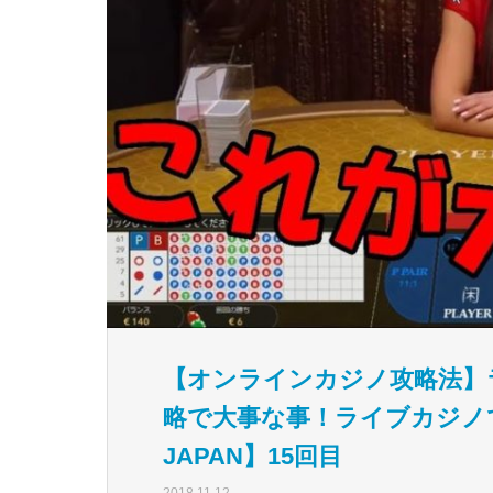
【オンラインカジノ攻略法】
略で大事な事！ライブカジノで
JAPAN】15回目
2018.11.12