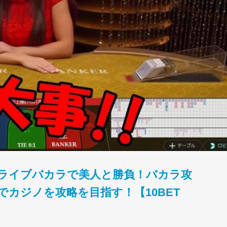
ライブバカラで美人と勝負！バカラ攻
カジノを攻略を目指す！【10BET