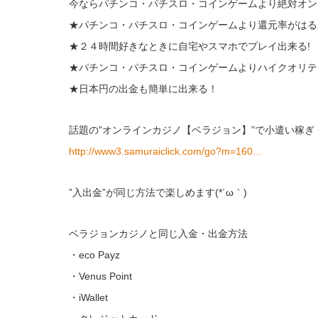
今ならパチンコ・パチスロ・コインゲームより絶対オン
★パチンコ・パチスロ・コインゲームより還元率がはる
★２４時間好きなときに自宅やスマホでプレイ出来る!
★パチンコ・パチスロ・コインゲームよりハイクオリテ
★日本円の出金も簡単に出来る！
話題の”オンラインカジノ【ベラジョン】”で小遣い稼ぎ
http://www3.samuraiclick.com/go?m=160…
”入出金”が同じ方法で楽しめます(*´ω｀)
ベラジョンカジノと同じ入金・出金方法
・eco Payz
・Venus Point
・iWallet