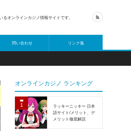
いるオンラインカジノ情報サイトです。
問い合わせ
リンク集
オンラインカジノ ランキング
1
ラッキーニッキー 日本
語サイト/メリット、デ
メリット徹底解説