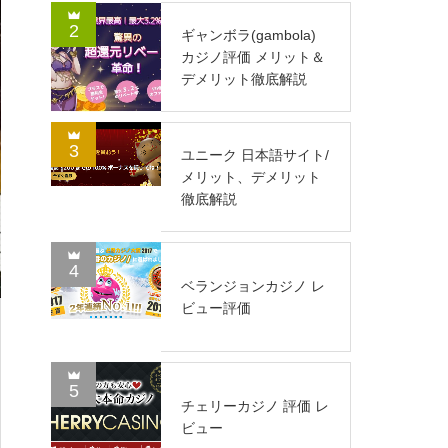
2
ギャンボラ(gambola)
カジノ評価 メリット＆
デメリット徹底解説
3
ユニーク 日本語サイト/
メリット、デメリット
徹底解説
4
ベランジョンカジノ レ
ビュー評価
5
チェリーカジノ 評価 レ
ビュー