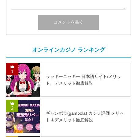
オンラインカジノ ランキング
1
ラッキーニッキー 日本語サイト/メリッ
ト、デメリット徹底解説
2
ギャンボラ(gambola) カジノ評価 メリッ
ト＆デメリット徹底解説