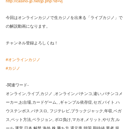
http://casino-jp.net/jp.php?id=vj
今回はオンラインカジノで生カジノを出来る「ライブカジノ」で
の解説動画になります。
チャンネル登録よろしくね！
#オンラインカジノ
#カジノ
-関連ワード-
オンライン,ライブ,カジノ ,オンライン,パチンコ,違い,パチンコメ
ーカー,お台場,カードゲーム, ,ギャンブル依存症,セガ,バイト.ハ
ウステンボス.パチスロ, フジテレビ,ブラックジャック,年収,ベガ
ス,ベット方法,ベラジョン, ボロ負け,マカオ,メリット,やり方,ル
ール,運営,日本,解禁,海外,株,勝ち方,還元率,韓国,期待値,業者,規