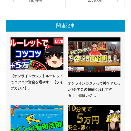
前の記事
次の記事
関連記事
【オンラインカジノ】ルーレット
でコツコツ資金を増やす！【ライ
オンラインカジノって神？？たっ
ブカジノ】…
た7分でこの報酬うれしすぎ
る！ 毎日カジ…