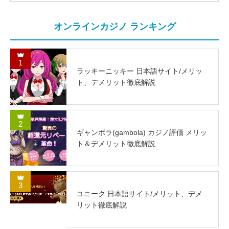
オンラインカジノ ランキング
1
ラッキーニッキー 日本語サイト/メリッ
ト、デメリット徹底解説
2
ギャンボラ(gambola) カジノ評価 メリッ
ト＆デメリット徹底解説
3
ユニーク 日本語サイト/メリット、デメ
リット徹底解説