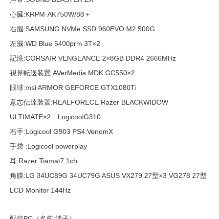
心臓:KRPM-AK750W/88＋
右脳:SAMSUNG NVMe SSD 960EVO M2 500G
左脳:WD Blue 5400prm 3T×2
記憶:CORSAIR VENGEANCE 2×8GB DDR4 2666MHz
視界転送装置:AVerMedia MDK GC550×2
眼球:msi ARMOR GEFORCE GTX1080Ti
意志伝達装置:REALFORECE Razer BLACKWIDOW
ULTIMATE×2 LogicoolG310
右手:Logicool G903 PS4:VenomX
手袋 :Logicool powerplay
耳:Razer Tiamat7.1ch
角膜:LG 34UC89G 34UC79G ASUS VX279 27型×3 VG278 27型
LCD Monitor 144Hz
配信PC（名前:清子）