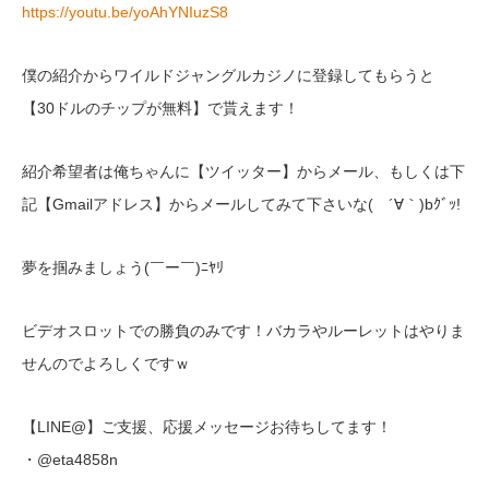
https://youtu.be/yoAhYNIuzS8
僕の紹介からワイルドジャングルカジノに登録してもらうと
【30ドルのチップが無料】で貰えます！
紹介希望者は俺ちゃんに【ツイッター】からメール、もしくは下
記【Gmailアドレス】からメールしてみて下さいな( ´∀｀)bｸﾞｯ!
夢を掴みましょう(￣ー￣)ﾆﾔﾘ
ビデオスロットでの勝負のみです！バカラやルーレットはやりま
せんのでよろしくですｗ
【LINE@】ご支援、応援メッセージお待ちしてます！
・@eta4858n