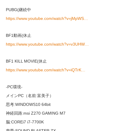
PUBG(継続中
https://www.youtube.com/watch?v=jMpWS…
BF1動画(休止
https://www.youtube.com/watch?v=v3UHW…
BF1 KILL MOVIE(休止
https://www.youtube.com/watch?v=iQTrK…
-PC環境-
メインPC（名前:富美子）
思考:WINDOWS10 64bit
神経回路:msi Z270 GAMING M7
脳:COREi7 i7-7700K
声帯:SOUND BLASTER ZX