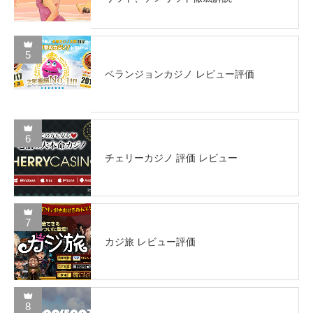
5
ベランジョンカジノ レビュー評価
6
チェリーカジノ 評価 レビュー
7
カジ旅 レビュー評価
8