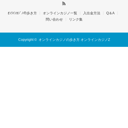
ｵﾝﾗｲﾝｶｼﾞﾉの歩き方
オンラインカジノ一覧
入出金方法
Q＆A
問い合わせ
リンク集
Copyright ©
オンラインカジノの歩き方 オンラインカジノZ