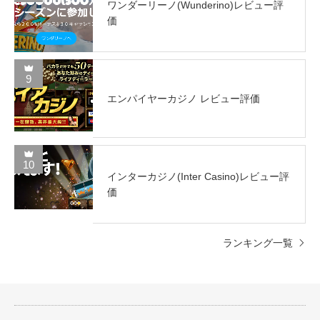
ワンダーリーノ(Wunderino)レビュー評
価
9
エンパイヤーカジノ レビュー評価
10
インターカジノ(Inter Casino)レビュー評
価
ランキング一覧