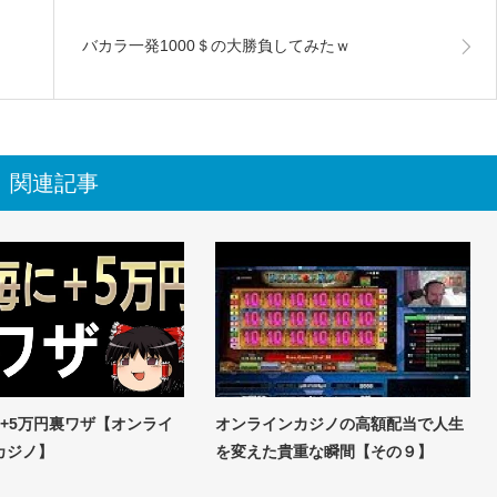
バカラ一発1000＄の大勝負してみたｗ
関連記事
、+5万円裏ワザ【オンライ
オンラインカジノの高額配当で人生
カジノ】
を変えた貴重な瞬間【その９】