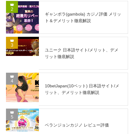
2
ギャンボラ(gambola) カジノ評価 メリッ
ト＆デメリット徹底解説
3
ユニーク 日本語サイト/メリット、デメ
リット徹底解説
4
10betJapan(10ベット) 日本語サイト/メ
リット、デメリット徹底解説
5
ベランジョンカジノ レビュー評価