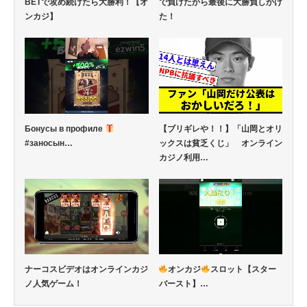
BETで攻め続けたら大勝利！【オ
で負けたから最後に大勝負しかけ
ンカジ】
た！
Бонусы в профиле
【ブリギレや！！】「山岡とオリ
#заносын…
ックスは貧乏くじ」 オンライン
カジノ利用…
ナーコスビデオはオンラインカジ
オンカジ
スロット【スター
ノ人気ゲーム！
バースト】…