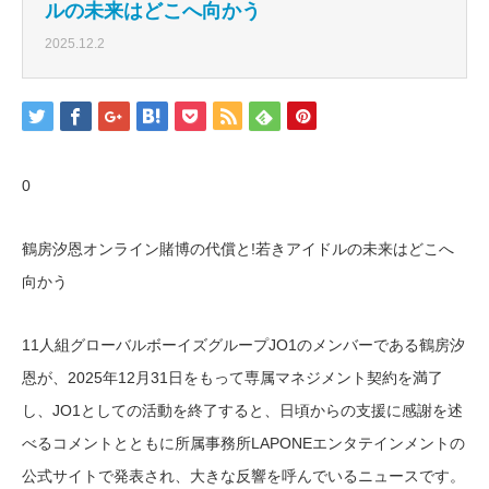
ルの未来はどこへ向かう
2025.12.2
0
鶴房汐恩オンライン賭博の代償と!若きアイドルの未来はどこへ
向かう
11人組グローバルボーイズグループJO1のメンバーである鶴房汐
恩が、2025年12月31日をもって専属マネジメント契約を満了
し、JO1としての活動を終了すると、日頃からの支援に感謝を述
べるコメントとともに所属事務所LAPONEエンタテインメントの
公式サイトで発表され、大きな反響を呼んでいるニュースです。