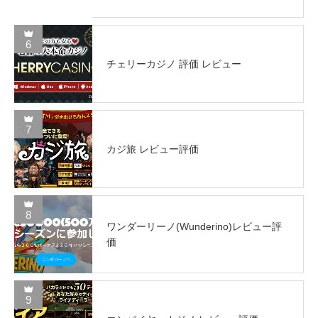
6
チェリーカジノ 評価 レビュー
7
カジ旅 レビュー評価
8
ワンダーリーノ(Wunderino)レビュー評
価
9