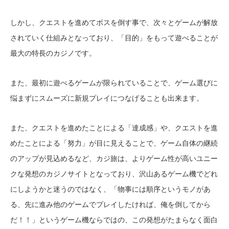
しかし、クエストを進めてボスを倒す事で、次々とゲームが解放
されていく仕組みとなっており、「目的」をもって遊べることが
最大の特長のカジノです。
また、最初に遊べるゲームが限られていることで、ゲーム選びに
悩まずにスムーズに新規プレイにつなげることも出来ます。
また、クエストを進めたことによる「達成感」や、クエストを進
めたことによる「努力」が目に見えることで、ゲーム自体の継続
のアップが見込めるなど、カジ旅は、よりゲーム性が高いユニー
クな発想のカジノサイトとなっており、沢山あるゲーム機でどれ
にしようかと迷うのではなく、「物事には順序というモノがあ
る、先に進み他のゲームでプレイしたければ、俺を倒してから
だ！！」というゲーム機ならではの、この発想がたまらなく面白