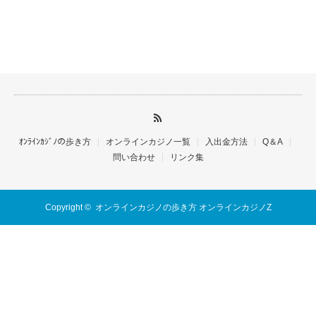
ｵﾝﾗｲﾝｶｼﾞﾉの歩き方
オンラインカジノ一覧
入出金方法
Q＆A
問い合わせ
リンク集
Copyright ©
オンラインカジノの歩き方 オンラインカジノZ