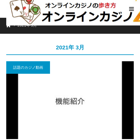
ホーム
2021年 3月
2021年 3月
話題のカジノ動画