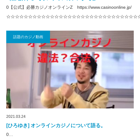
0【公式】必勝カジノオンラインZ https://www.casinoonline.jp/​
☆☆☆☆☆☆☆☆☆☆☆☆☆☆☆☆☆☆☆☆☆☆☆☆☆☆☆☆☆☆
話題のカジノ動画
2021.03.24
[ひろゆき] オンラインカジノについて語る。
0…