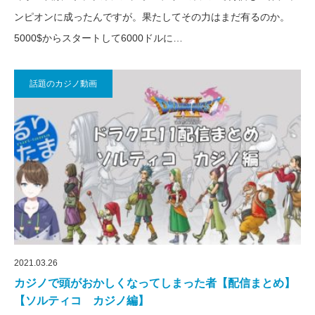
ンピオンに成ったんですが。果たしてその力はまだ有るのか。
5000$からスタートして6000ドルに…
話題のカジノ動画
2021.03.26
カジノで頭がおかしくなってしまった者【配信まとめ】
【ソルティコ カジノ編】