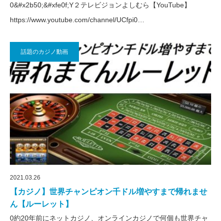
0&#x2b50;&#xfe0f;Y２テレビジョンよしむら【YouTube】
https://www.youtube.com/channel/UCfpi0…
話題のカジノ動画
2021.03.26
【カジノ】世界チャンピオン千ドル増やすまで帰れませ
ん【ルーレット】
0約20年前にネットカジノ、オンラインカジノで何個も世界チャ